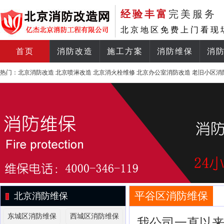
经验丰富
完美服务
北京地区免费上门看现
首页
消防改造
施工方案
消防维保
消
热门：
北京消防改造
北京喷淋改造
北京消火栓维修
北京办公室消防改造
老旧小区消
平谷区消防维保
北京消防维保
东城区消防维保
西城区消防维保
我公司一直以