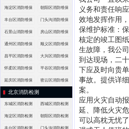
海淀区消防维保
朝阳区消防维保
义务和责任响
效地发挥作用
丰台区消防维保
门头沟消防维保
保维护标准：
石景山消防维保
房山区消防维保
核定的竣工图
通州区消防维保
顺义区消防维保
生故障，我公司
昌平区消防维保
大兴区消防维保
到达现场，二
怀柔区消防维保
平谷区消防维保
下应及时向贵
事故。提供详
延庆区消防维保
密云区消防维保
案。
北京消防检测
应用火灾自动报
东城区消防检测
西城区消防检测
延、降低火灾
海淀区消防检测
朝阳区消防检测
可以高枕无忧
丰台区消防检测
门头沟消防检测