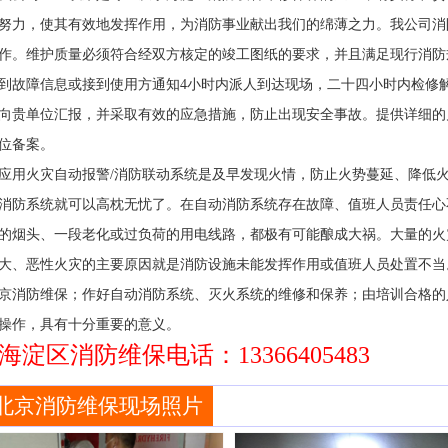
努力，使其有效地发挥作用，为消防事业献出我们的绵薄之力。我公司消
作。维护质量必须符合经双方核定的竣工图纸的要求，并且满足现行消防
到故障信息或接到使用方通知4小时内派人到达现场，二十四小时内检修
向贵单位汇报，并采取有效的应急措施，防止出现安全事故。提供详细的
位备案。
应用火灾自动报警/消防联动系统是及早发现火情，防止火势蔓延、降低
消防系统就可以高枕无忧了。在自动消防系统存在故障、值班人员责任心
的烟头、一段老化或过负荷的用电线路，都极有可能酿成大祸。大量的火
大、恶性火灾的主要原因就是消防设施未能发挥作用或值班人员处置不当
京消防维保；作好自动消防系统、灭火系统的维修和保养；由培训合格的
操作，具有十分重要的意义。
海淀区消防维保电话：13366405483
北京消防维保现场照片