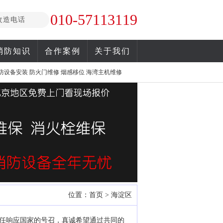
010-57113119
改造电话
消防知识
合作案例
关于我们
防设备安装
防火门维修
烟感移位
海湾主机维修
位置：
首页
>
海淀区
任响应国家的号召，真诚希望通过共同的