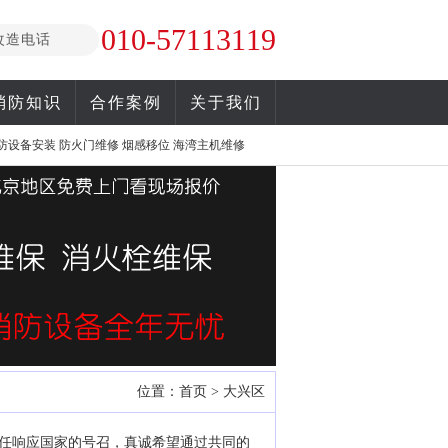
010-57113119
改造电话
消防知识
合作案例
关于我们
防设备安装
防火门维修
烟感移位
海湾主机维修
位置：
首页
>
大兴区
任响应国家的号召，真诚希望通过共同的