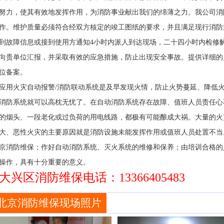
努力，使其有效地发挥作用，为消防事业献出我们的绵薄之力。我公司消
作。维护质量必须符合经双方核定的竣工图纸的要求，并且满足现行消防
到故障信息或接到使用方通知4小时内派人到达现场，二十四小时内检修
向贵单位汇报，并采取有效的应急措施，防止出现安全事故。提供详细的
位备案。
应用火灾自动报警/消防联动系统是及早发现火情，防止火势蔓延、降低
消防系统就可以高枕无忧了。在自动消防系统存在故障、值班人员责任心
的烟头、一段老化或过负荷的用电线路，都极有可能酿成大祸。大量的火
大、恶性火灾的主要原因就是消防设施未能发挥作用或值班人员处置不当
京消防维保；作好自动消防系统、灭火系统的维修和保养；由培训合格的
操作，具有十分重要的意义。
大兴区消防维保电话：13366405483
北京消防维保现场照片