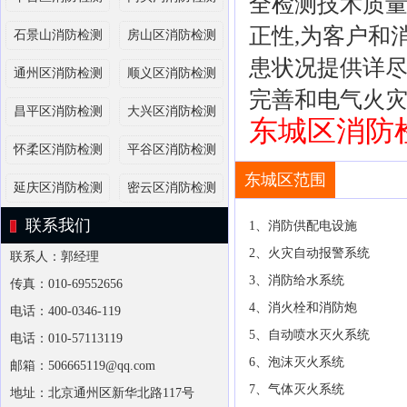
全检测技术质量
正性,为客户和
石景山消防检测
房山区消防检测
患状况提供详
通州区消防检测
顺义区消防检测
完善和电气火灾
昌平区消防检测
大兴区消防检测
东城区消防检测
怀柔区消防检测
平谷区消防检测
东城区范围
延庆区消防检测
密云区消防检测
联系我们
1、消防供配电设施
2、火灾自动报警系统
联系人：郭经理
3、消防给水系统
传真：010-69552656
4、消火栓和消防炮
电话：400-0346-119
5、自动喷水灭火系统
电话：010-57113119
6、泡沫灭火系统
邮箱：506665119@qq.com
7、气体灭火系统
地址：北京通州区新华北路117号