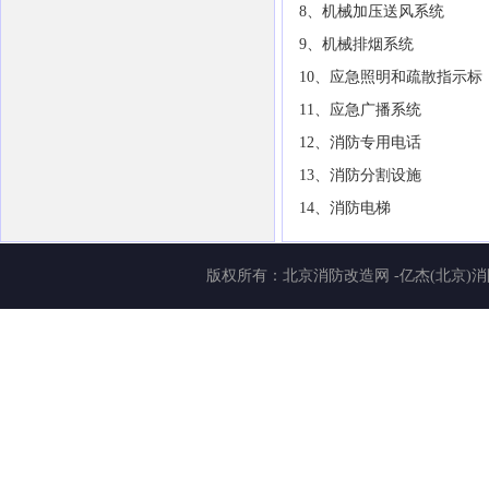
8、机械加压送风系统
9、机械排烟系统
10、应急照明和疏散指示标
11、应急广播系统
12、消防专用电话
13、消防分割设施
14、消防电梯
版权所有：
北京消防改造网
-亿杰(北京)消