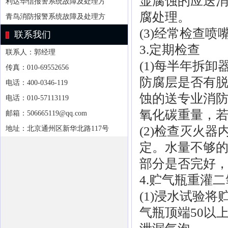
显腐蚀的应送
利达华信报警系统故障及处理方
腐处理。
青鸟消防报警系统故障及处理方
(3)经常检查
联系我们
3.定期检查
联系人：郭经理
(1)每半年拆
传真：010-69552656
防腐层是否有
电话：400-0346-119
蚀的送专业消
电话：010-57113119
氧化碳重量，若
邮箱：506665119@qq.com
(2)检查灭火
地址：北京通州区新华北路117号
定。水量不够
部分是否完好
4.贮气瓶重灌
(1)浸水试验将
气瓶顶端50以