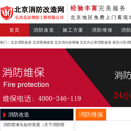
经验丰富
完美服务
北京地区免费上门看现
首页
消防改造
施工方案
消防维保
消
热门：
北京消防改造
北京喷淋改造
北京消火栓维修
北京办公室消防改造
老旧小区消
消防维保
消防改造
消防喷淋头如何美观（关于消防喷