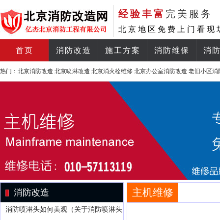
经验丰富
完美服务
北京地区免费上门看现
首页
消防改造
施工方案
消防维保
消
热门：
北京消防改造
北京喷淋改造
北京消火栓维修
北京办公室消防改造
老旧小区消
主机维修
消防改造
消防喷淋头如何美观（关于消防喷淋头