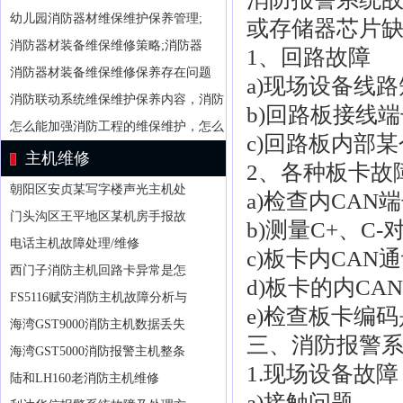
幼儿园消防器材维保维护保养管理;
或存储器芯片
消防器材装备维保维修策略;消防器
1、回路故障
消防器材装备维保维修保养存在问题
a)现场设备线
消防联动系统维保维护保养内容，消防
b)回路板接线
怎么能加强消防工程的维保维护，怎么
c)回路板内部
主机维修
2、各种板卡故
朝阳区安贞某写字楼声光主机处
a)检查内CAN
门头沟区王平地区某机房手报故
b)测量C+、C-
电话主机故障处理/维修
c)板卡内CAN
西门子消防主机回路卡异常是怎
d)板卡的内CA
FS5116赋安消防主机故障分析与
e)检查板卡编
海湾GST9000消防主机数据丢失
三、消防报警
海湾GST5000消防报警主机整条
1.现场设备故障
陆和LH160老消防主机维修
a)接触问题