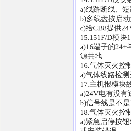
a)线路断线、短
b)多线盘按启
c)给CB8提供
15.151F/D
a)16端子的
源共地
16.气体灭火
a)气体线路检
17.主机报模块
a)24V电有没
b)信号线是不是R
18.气体灭火
a)紧急启停按钮
或安装错误