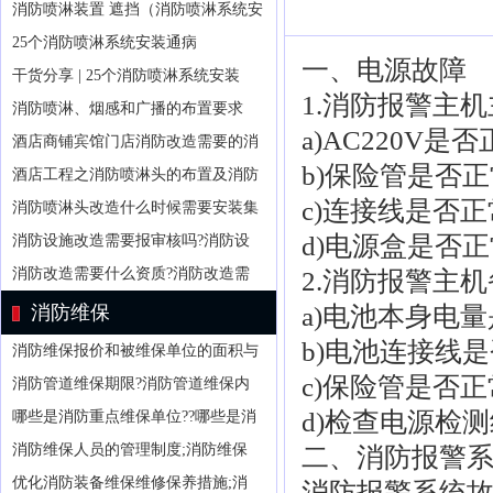
消防喷淋装置 遮挡（消防喷淋系统安
25个消防喷淋系统安装通病
一、电源故障
干货分享 | 25个消防喷淋系统安装
1.消防报警主
消防喷淋、烟感和广播的布置要求
a)AC220V是
酒店商铺宾馆门店消防改造需要的消
b)保险管是否
酒店工程之消防喷淋头的布置及消防
c)连接线是否正
消防喷淋头改造什么时候需要安装集
d)电源盒是否
消防设施改造需要报审核吗?消防设
消防改造需要什么资质?消防改造需
2.消防报警主
消防维保
a)电池本身电
b)电池连接线
消防维保报价和被维保单位的面积与
c)保险管是否正
消防管道维保期限?消防管道维保内
d)检查电源检
哪些是消防重点维保单位??哪些是消
消防维保人员的管理制度;消防维保
二、消防报警
优化消防装备维保维修保养措施;消
消防报警系统