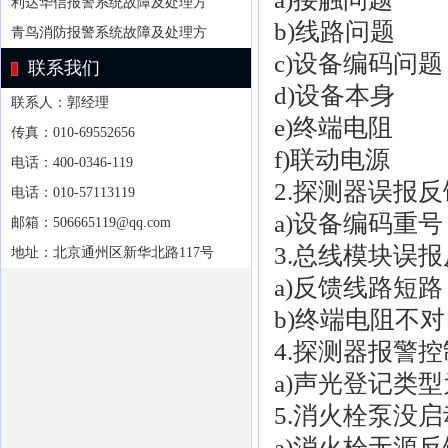
利达华信报警系统故障及处理方
b)线路问题
青鸟消防报警系统故障及处理方
c)设备编码问题
联系我们
d)设备本身
联系人：郭经理
e)终端电阻
传真：010-69552656
f)联动电源
电话：400-0346-119
2.探测器误报反
电话：010-57113119
a)设备编码重号
邮箱：506665119@qq.com
3.总线模块误
地址：北京通州区新华北路117号
a)反馈线路短路
b)终端电阻不对
4.探测器报警
a)声光登记类
5.消火栓泵没
a)消火栓无源反