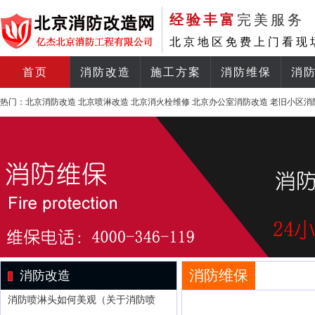
经验丰富
完美服务
北京地区免费上门看现
首页
消防改造
施工方案
消防维保
消
热门：
北京消防改造
北京喷淋改造
北京消火栓维修
北京办公室消防改造
老旧小区消
消防维保
消防改造
消防喷淋头如何美观（关于消防喷