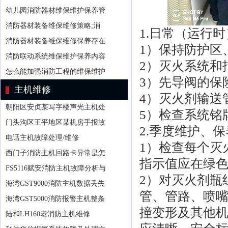
幼儿园消防器材维保维护保养管
消防器材装备维保维修策略;消
1.日常（运行
消防器材装备维保维修保养存在
1）保持防护区
消防联动系统维保维护保养内容
2）灭火系统和
怎么能加强消防工程的维保维护
3）先导阀的保
主机维修
4）灭火剂输送
朝阳区安贞某写字楼声光主机处
5）检查系统铭
门头沟区王平地区某机房手报故
2.季度维护、保
电话主机故障处理/维修
1）检查每个灭
西门子消防主机回路卡异常是怎
指示值应在绿
FS5116赋安消防主机故障分析与
2）对灭火剂瓶
海湾GST9000消防主机数据丢失
管、管路、喷
海湾GST5000消防报警主机整条
撞变形及其他
陆和LH160老消防主机维修