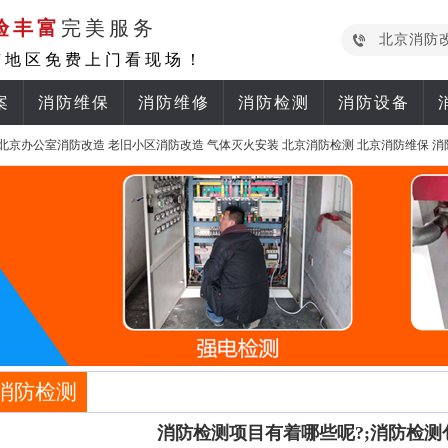
验丰富
完美服务
北京消防
京地区免费上门看现场！
案
消防维保
消防维修
消防检测
消防设备
北京办公室消防改造
老旧小区消防改造
气体灭火安装
北京消防检测
北京消防维保
消
消防检测
消防检测项目有着哪些呢?;消防检测