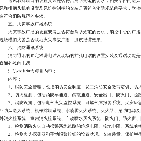
送风和排烟口的设置安装是否符合消防规范的要求，相关部位的送风
风和排烟风机的设置及风机控制柜的安装是否符合消防规范的要求，联动
否符合消防规范的要求。
五、火灾事故广播系统
火灾事故广播的设置安装是否符合消防规范的要求，消控中心的广播
现场模拟火警是否联动火灾事故广播，测试播讲效果。
六、消防通讯系统
消防通讯的固定对讲电话及现场的插孔电话的设置安装及通话功能是
直通外线的电话。
消防检测包含项目内容：
内容：
1、消防安全管理，包括消防安全制度、员工消防安全教育培训、防火
2、防火检测，包括消防车通道、疏散通道、安全出口、防火门、疏散
3、消防设施，包括
电气火灾监控
系统、可燃气体报警系统、火灾应
压防烟送风系统、机械排烟系统、水喷雾灭火系统、灭火器、消防电源及
外消火栓系统、室内消火栓系统、自动喷水灭火系统、防火门、防火窗、
1、检测消防火灾自动报警系统线路的绝缘电阻、接地电阻、系统的接
2、检测火灾探测器和手动报警按钮的设置状况、安装质量、保护半径及