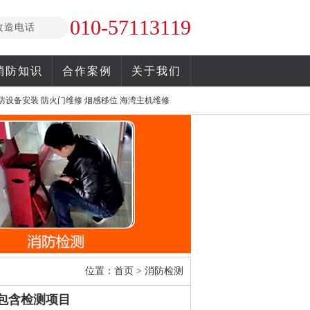
010-57113119
改造电话
消防知识
合作案例
关于我们
防设备安装
防火门维修
烟感移位
海湾主机维修
位置：
首页
>
消防检测
包含检测项目