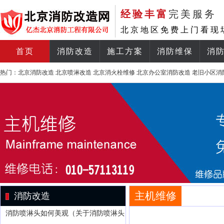
经验丰富
完美服务
北京地区免费上门看现
首页
消防改造
施工方案
消防维保
消
热门：
北京消防改造
北京喷淋改造
北京消火栓维修
北京办公室消防改造
老旧小区消
主机维修
消防改造
消防喷淋头如何美观（关于消防喷淋头