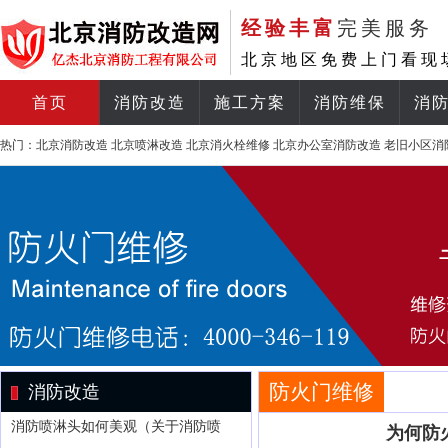
经验丰富
完美服务
北京地区免费上门看现
首页
消防改造
施工方案
消防维保
消
热门：
北京消防改造
北京喷淋改造
北京消火栓维修
北京办公室消防改造
老旧小区消
防火门维修
消防改造
消防喷淋头如何美观（关于消防喷
为何防