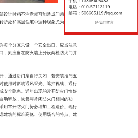
手机：13366405483
电话：010-57113119
邮箱：506665119@qq.com
部设计时稍不注意就可能造成门扇开启后
转折处和高层住宅中这种现象尤为突出，
给我们留言
许每个分区只设一个安全出口。应当注意
口，则应当在防火墙上分设两樘防火门并
开，通过后门扇自行关闭；若安装推闩五
时使用时影响通风采光、遮挡视线、通行
成安全隐患。近年出现的常开防火门恰好
自动释放，恢复与常闭防火门相同的功
采用常开防火门势必增加工程造价。现行
虑建筑的标准高低、使用场合的特点、建