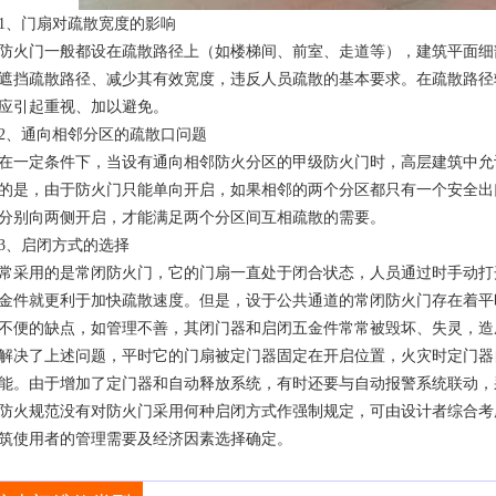
1、门扇对疏散宽度的影响
防火门一般都设在疏散路径上（如楼梯间、前室、走道等），建筑平面细
遮挡疏散路径、减少其有效宽度，违反人员疏散的基本要求。在疏散路径
应引起重视、加以避免。
2、通向相邻分区的疏散口问题
在一定条件下，当设有通向相邻防火分区的甲级防火门时，高层建筑中允
的是，由于防火门只能单向开启，如果相邻的两个分区都只有一个安全出
分别向两侧开启，才能满足两个分区间互相疏散的需要。
3、启闭方式的选择
常采用的是常闭防火门，它的门扇一直处于闭合状态，人员通过时手动打
金件就更利于加快疏散速度。但是，设于公共通道的常闭防火门存在着平
不便的缺点，如管理不善，其闭门器和启闭五金件常常被毁坏、失灵，造
解决了上述问题，平时它的门扇被定门器固定在开启位置，火灾时定门器
能。由于增加了定门器和自动释放系统，有时还要与自动报警系统联动，
防火规范没有对防火门采用何种启闭方式作强制规定，可由设计者综合考
筑使用者的管理需要及经济因素选择确定。