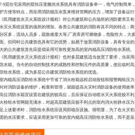
7-9层住宅采用的双恒压变频供水系统具有消防设备单一，电气控制简单
护方便等特点，而应用消防稳压水泵来维持管网的压力，增加了设备运行
《民用建筑水灭火系统设计规程》对公共建筑和公共场所的消防要求又有
水灭火系统设置的场所的增加。各类公共建筑的消防有其不同的特点：商
分区多，流动人员多，疏散难度大等;厂房库房可燃物多，危险性大，大
面。但同时公共建筑也具有它的优势，如易于放置消防设备，具有专业的
大的公共建筑首先应提倡采用可靠性更加高的室内稳高压消防给水系统。
《民用建筑水灭火系统设计规程》也对多层建筑适当放宽了要求，当采用
防水箱。当今的自动控制技术的成熟性和控制元件的高质量，使比临时高
防给水系统，成为多层公共建筑消防给水系统的优选。
室内稳高压消防给水系统中节省了消火栓箱远程启动按钮和报警阀组压力
时对消防设备的维护，检查和管理，就能提高火灾时消防设备的使用效率
高位消防水箱宜设置在建筑的较高位，且应保证自动喷水灭火系统较不利点的
火栓给水管网能充满水，对超高层建筑应较不利点的室内消火栓静水压力不
足上述要求时，消防给水系统应设局部稳压设施。很明显，为了在火灾初
需的水压要求，应该采用更加可靠的室内稳高压消防给水系统，而不是采